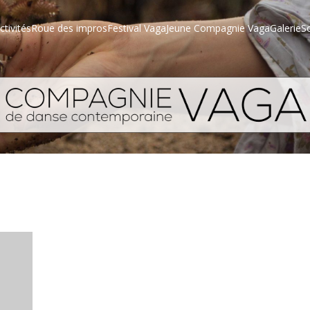
ctivités
Roue des impros
Festival Vaga
Jeune Compagnie Vaga
Galerie
S