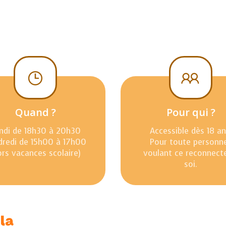
Quand ?
Pour qui ?
ndi de 18h30 à 20h30
Accessible dès 18 an
dredi de 15h00 à 17h00
Pour toute personn
ors vacances scolaire)
voulant ce reconnect
soi.