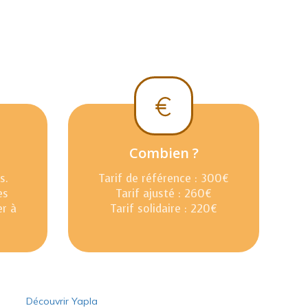
Combien ?
s.
Tarif de référence : 300€
es
Tarif ajusté : 260€
er à
Tarif solidaire : 220€