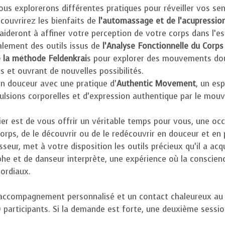
nous explorerons différentes pratiques pour réveiller vos se
écouvrirez les bienfaits de
l’automassage et de l’acupressio
aideront à affiner votre perception de votre corps dans l’e
alement des outils issus de
l’Analyse Fonctionnelle du Cor
 la méthode Feldenkrai
s pour explorer des mouvements doux
s et ouvrant de nouvelles possibilités.
 en douceur avec une pratique d’
Authentic Movement
, un es
lsions corporelles et d’expression authentique par le mou
lier est de vous offrir un véritable temps pour vous, une oc
orps, de le découvrir ou de le redécouvrir en douceur et en
seur, met à votre disposition les outils précieux qu’il a acq
phe et de danseur interprète, une expérience où la conscienc
mordiaux.
 accompagnement personnalisé et un contact chaleureux au 
10 participants. Si la demande est forte, une deuxième sessi