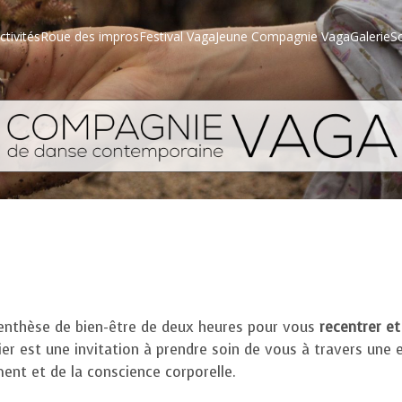
ctivités
Roue des impros
Festival Vaga
Jeune Compagnie Vaga
Galerie
S
enthèse de bien-être de deux heures pour vous
recentrer e
lier est une invitation à prendre soin de vous à travers une
nt et de la conscience corporelle.