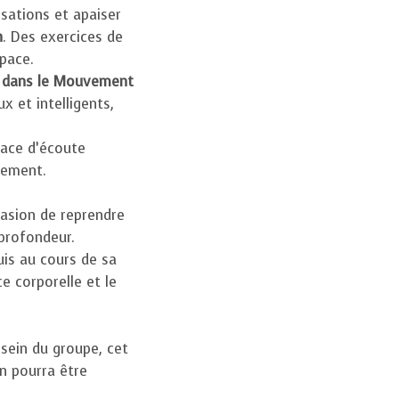
nsations et apaiser
n
. Des exercices de
space.
ps dans le Mouvement
 et intelligents,
pace d’écoute
vement.
casion de reprendre
 profondeur.
uis au cours de sa
e corporelle et le
sein du groupe, cet
on pourra être