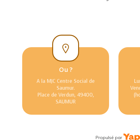
Ou ?
A la MJC Centre Social de
Lu
Saumur.
Ven
Place de Verdun, 49400,
(h
SAUMUR