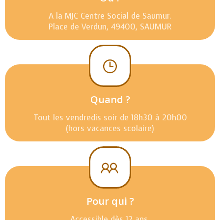
A la MJC Centre Social de Saumur.
Place de Verdun, 49400, SAUMUR
Quand ?
Tout les vendredis soir de 18h30 à 20h00
(hors vacances scolaire)
Pour qui ?
Accessible dès 12 ans.