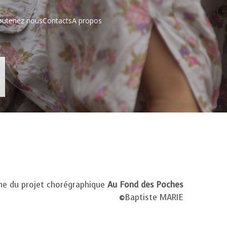
outenez nous
Contacts
A propos
ène du projet chorégraphique
Au Fond des Poches
©
Baptiste MARIE