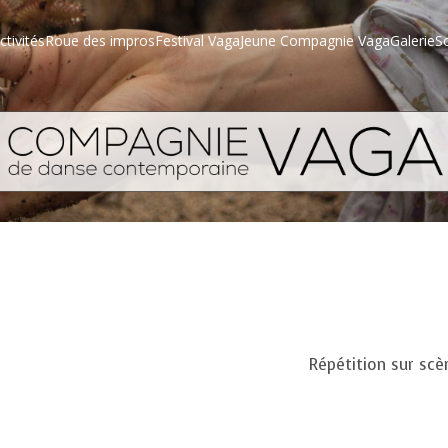
ctivités
Roue des impros
Festival Vaga
Jeune Compagnie Vaga
Galerie
S
Répétition sur sc