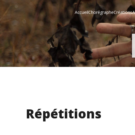
Accueil
Chorégraphe
Créations
A
Répétitions